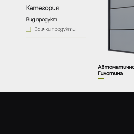
Категория
Вид продукт
Всички продукти
Автоматично
Гилотина
Политик
Мен
ю
Политика за п
Общи условия