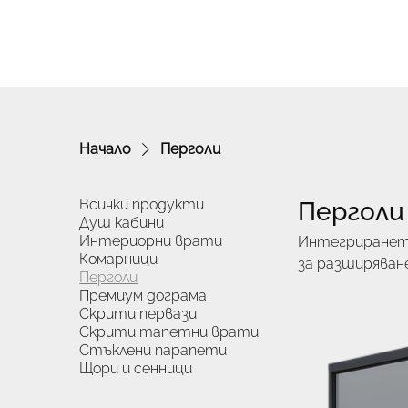
Начало
Перголи
Всички продукти
Перголи
Душ кабини
Интериорни врати
Интегрирането
Комарници
за разширяван
Перголи
комфорт. Тез
Премиум дограма
в защитени зо
Скрити первази
независимост.
Скрити тапетни врати
Стъклени парапети
материалите и
Щори и сенници
и изтънчена ви