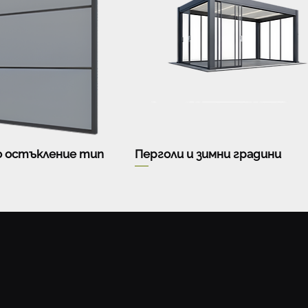
 остъкление тип
Перголи и зимни градини
и
оверителност