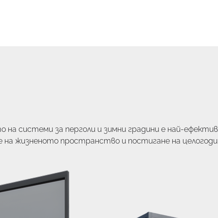
Начало
Контакти
Услуги
Проекти
Ка
 на системи за перголи и зимни градини е най-ефекти
е на жизненото пространство и постигане на целогод
и архитектурни решения на FHD трансформират откр
ни, които съчетават усещането за свобода с пълна кл
 Всеки проект се отличава с безкомпромисно качество 
 прецизна изработка, гарантиращи дълъг експлоатац
зия на Вашия дом или бизнес обект.