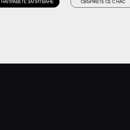
НАПРАВЕТЕ ЗАПИТВАНЕ
СВЪРЖЕТЕ СЕ С НАС
и
Контакти
оверителност
София, България
office@fhd.bg
ане и рекламации
+359 889 324 250