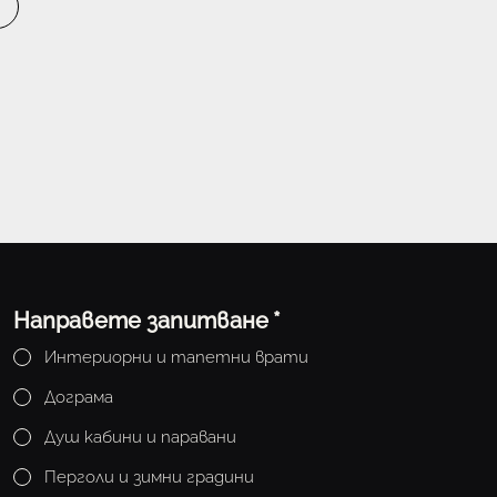
Направете запитване
*
Интериорни и тапетни врати
Дограма
Душ кабини и паравани
Перголи и зимни градини