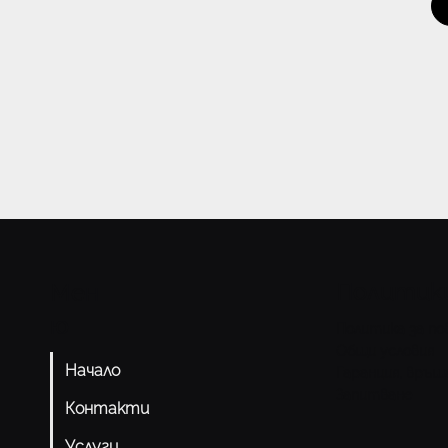
Политик
Мен
ю
Политика за п
Общи условия
Начало
Гаранция, връщ
Запитване
Контакти
Услуги