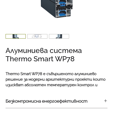
Алуминиева система
Thermo Smart WP78
Thermo Smart WP78 е съвършеното алуминиево 
решение за модерни архитектурни проекти които 
изискват абсолютен температурен контрол и 
изтънчен дизайн. Тази иновативна система за 
врати и прозорци разполага с прекъснат термичен 
Безкомпромисна енергоефективност
мост който гарантира безпрецедентна изолация 
за вашия дом. Създадена специално за екстериорен 
Върхова топлоизолация с коефициент на 
монтаж тя съчетава масивна структурна здравина 