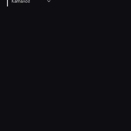
Каталог
Политики
Политика за поверителност
Общи условия
Гаранция, връщане и рекламации
Запитване
Контакти
София, България
office@fhd.bg
+359 889 324 250