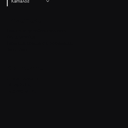
Каталог
Политики
Политика за поверителност
Общи условия
Гаранция, връщане и рекламации
Запитване
Контакти
София, България
office@fhd.bg
+359 889 324 250