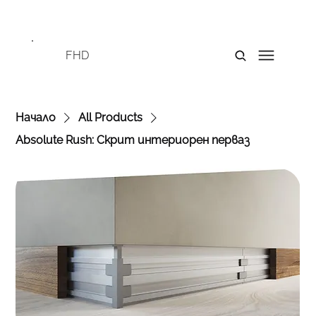
FHD
Начало
All Products
Absolute Rush: Скрит интериорен перваз