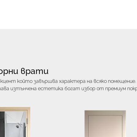
Начало
Контакти
Услуги
Проекти
Ка
орни врати
кцент който завършва характера на всяко помещение
тава изтънчена естетика богат избор от премиум пок
ционалност. Добавете истинска архитектурна стойн
кс във вашия дом чрез решения създадени да устоят на