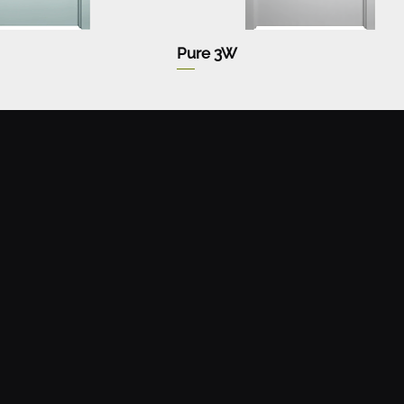
Pure 3W
и
оверителност
ане и рекламации