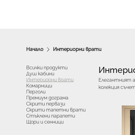
Начало
Интериорни врати
Всички продукти
Интери
Душ кабини
Интериорни врати
Елегантният а
Комарници
колекция съче
Перголи
надеждна функ
Премиум дограма
усещане за лу
Скрити первази
тенденциите.
Скрити тапетни врати
Стъклени парапети
Щори и сенници