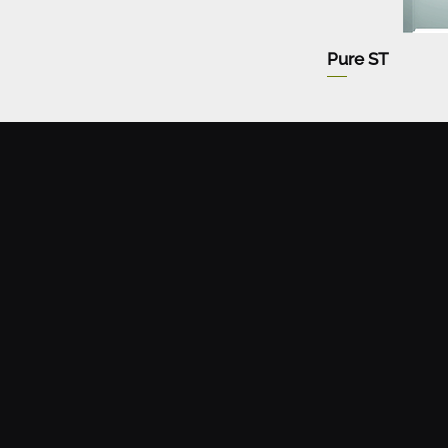
Pure ST
Политик
Мен
ю
Политика за п
Общи условия
Начало
Гаранция, връщ
Запитване
Контакти
Услуги
Проекти
Каталог