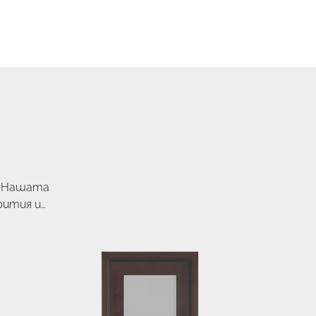
ВХОД
талог
. Нашата
рития и
ост и
 времето и