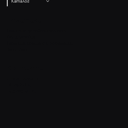
Каталог
Политики
Политика за поверителност
Общи условия
Гаранция, връщане и рекламации
Запитване
Контакти
София, България
office@fhd.bg
+359 889 324 250