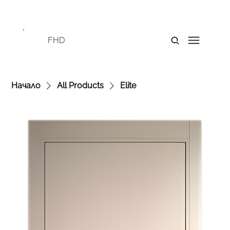
FHD
Начало
All Products
Elite